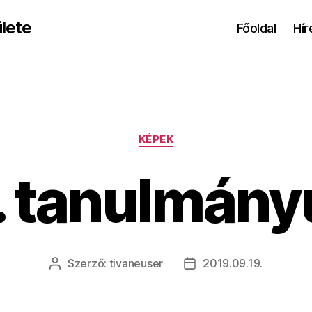
lete
Főoldal
Hír
Kategóriák
KÉPEK
. tanulmány
Szerző:
tivaneuser
2019.09.19.
Bejegyzés
Bejegyzés
szerzője
dátuma