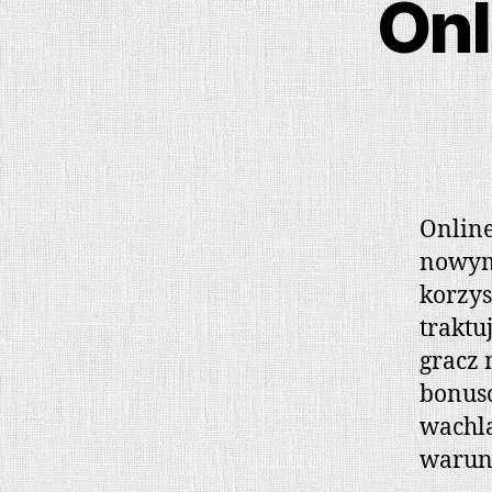
Onl
Online
nowym
korzys
traktu
gracz 
bonuso
wachla
warunk