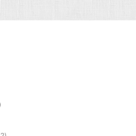
)
)
2)