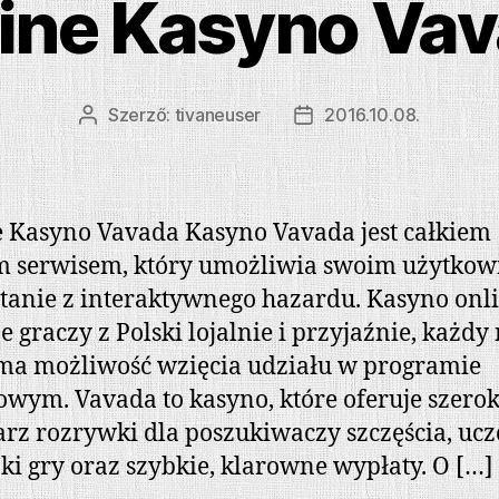
ine Kasyno Va
Szerző:
tivaneuser
2016.10.08.
Bejegyzés
Bejegyzés
szerzője
dátuma
 Kasyno Vavada Kasyno Vavada jest całkiem
 serwisem, który umożliwia swoim użytko
tanie z interaktywnego hazardu. Kasyno onl
je graczy z Polski lojalnie i przyjaźnie, każd
ma możliwość wzięcia udziału w programie
wym. Vavada to kasyno, które oferuje szerok
rz rozrywki dla poszukiwaczy szczęścia, uc
i gry oraz szybkie, klarowne wypłaty. O […]