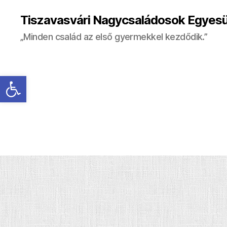
Tiszavasvári Nagycsaládosok Egyesü
„Minden család az első gyermekkel kezdődik.”
Eszköztár megnyitása