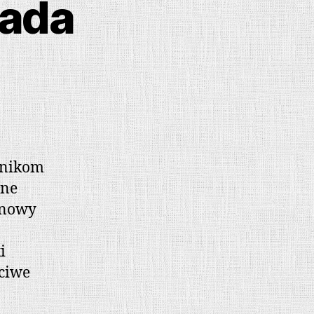
vada
wnikom
ine
y nowy
i
zciwe