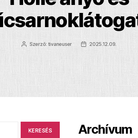
csarnoklátoga
Szerző:
tivaneuser
2025.12.09.
Bejegyzés
Bejegyzés
szerzője
dátuma
Archívum