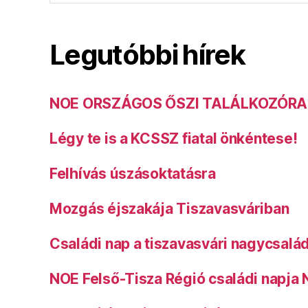
Legutóbbi hírek
NOE ORSZÁGOS ŐSZI TALÁLKOZÓRA
Légy te is a KCSSZ fiatal önkéntese!
Felhívás úszásoktatásra
Mozgás éjszakája Tiszavasváriban
Családi nap a tiszavasvári nagycsalá
NOE Felső-Tisza Régió családi napja