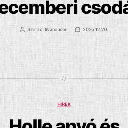
ecemberi csod
Szerző:
tivaneuser
2025.12.20.
Bejegyzés
Bejegyzés
szerzője
dátuma
Kategóriák
HÍREK
Holle anyó és