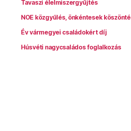
Tavaszi élelmiszergyűjtés
NOE közgyűlés, önkéntesek köszönt
Év vármegyei családokért díj
Húsvéti nagycsaládos foglalkozás