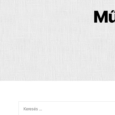
Mű
Keresés: