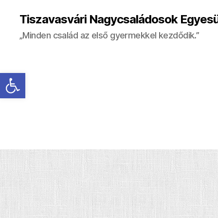
Tiszavasvári Nagycsaládosok Egyesü
„Minden család az első gyermekkel kezdődik.”
Eszköztár megnyitása