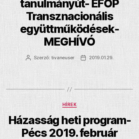
tanulmányút- EFOP
Transznacionális
együttműködések-
MEGHÍVÓ
Szerző:
tivaneuser
2019.01.29.
Bejegyzés
Bejegyzés
szerzője
dátuma
Kategóriák
HÍREK
Házasság heti program-
Pécs 2019. február