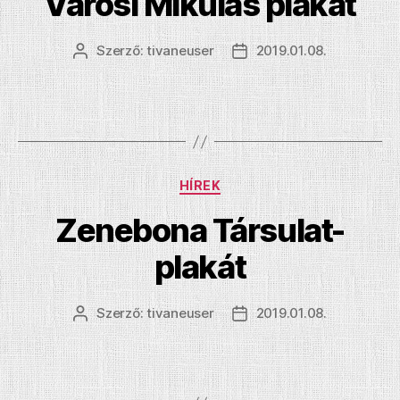
Városi Mikulás plakát
Szerző:
tivaneuser
2019.01.08.
Bejegyzés
Bejegyzés
szerzője
dátuma
Kategóriák
HÍREK
Zenebona Társulat-
plakát
Szerző:
tivaneuser
2019.01.08.
Bejegyzés
Bejegyzés
szerzője
dátuma