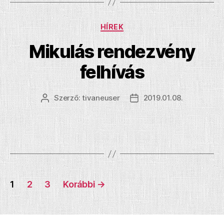
Kategóriák
HÍREK
Mikulás rendezvény
felhívás
Szerző:
tivaneuser
2019.01.08.
Bejegyzés
Bejegyzés
szerzője
dátuma
Bejegyzések
1
2
3
Korábbi
→
lapozása