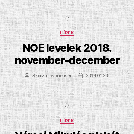
Kategóriák
HÍREK
NOE levelek 2018.
november-december
Szerző:
tivaneuser
2019.01.20.
Bejegyzés
Bejegyzés
szerzője
dátuma
Kategóriák
HÍREK