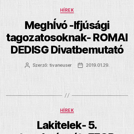
Kategóriák
HÍREK
MeghÍvó -Ifjúsági
tagozatosoknak- ROMAI
DEDISG Divatbemutató
Szerző:
tivaneuser
2019.01.29.
Bejegyzés
Bejegyzés
szerzője
dátuma
Kategóriák
HÍREK
Lakitelek- 5.