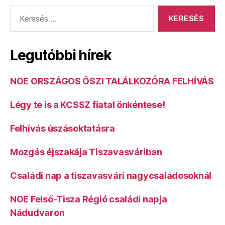
Keresés:
Legutóbbi hírek
NOE ORSZÁGOS ŐSZI TALÁLKOZÓRA FELHÍVÁS
Légy te is a KCSSZ fiatal önkéntese!
Felhívás úszásoktatásra
Mozgás éjszakája Tiszavasváriban
Családi nap a tiszavasvári nagycsaládosoknál
NOE Felső-Tisza Régió családi napja
Nádudvaron