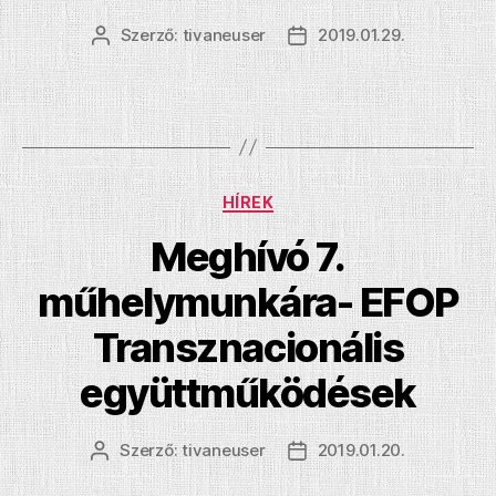
Szerző:
tivaneuser
2019.01.29.
Bejegyzés
Bejegyzés
szerzője
dátuma
Kategóriák
HÍREK
Meghívó 7.
műhelymunkára- EFOP
Transznacionális
együttműködések
Szerző:
tivaneuser
2019.01.20.
Bejegyzés
Bejegyzés
szerzője
dátuma