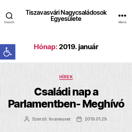
Tiszavasvári Nagycsaládosok
Egyesülete
Search
Menü
Eszköztár megnyitása
Hónap:
2019. január
Kategóriák
HÍREK
Családi nap a
Parlamentben- Meghívó
Szerző:
tivaneuser
2019.01.29.
Bejegyzés
Bejegyzés
szerzője
dátuma