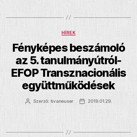
Kategóriák
HÍREK
Fényképes beszámoló
az 5. tanulmányútról-
EFOP Transznacionális
együttműködések
Szerző:
tivaneuser
2019.01.29.
Bejegyzés
Bejegyzés
szerzője
dátuma