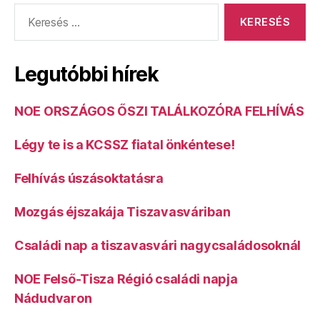
Keresés:
Legutóbbi hírek
NOE ORSZÁGOS ŐSZI TALÁLKOZÓRA FELHÍVÁS
Légy te is a KCSSZ fiatal önkéntese!
Felhívás úszásoktatásra
Mozgás éjszakája Tiszavasváriban
Családi nap a tiszavasvári nagycsaládosoknál
NOE Felső-Tisza Régió családi napja
Nádudvaron