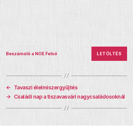
LETÖLTÉS
Beszámoló a NOE Felső
←
Tavaszi élelmiszergyűjtés
→
Családi nap a tiszavasvári nagycsaládosoknál