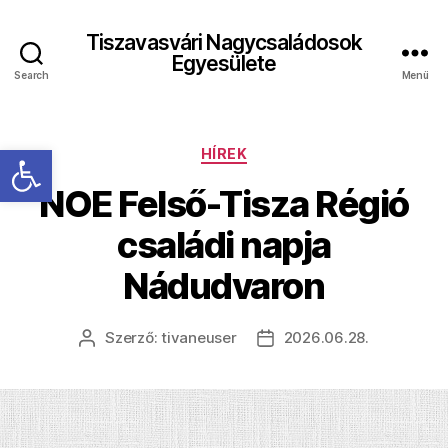
Tiszavasvári Nagycsaládosok
Egyesülete
Search
Menü
Eszköztár megnyitása
Kategóriák
HÍREK
NOE Felső-Tisza Régió
családi napja
Nádudvaron
Szerző:
tivaneuser
2026.06.28.
Bejegyzés
Bejegyzés
szerzője
dátuma