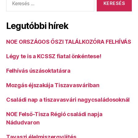
Legutóbbi hírek
NOE ORSZÁGOS ŐSZI TALÁLKOZÓRA FELHÍVÁS
Légy te is a KCSSZ fiatal önkéntese!
Felhívás úszásoktatásra
Mozgás éjszakája Tiszavasváriban
Családi nap a tiszavasvári nagycsaládosoknál
NOE Felső-Tisza Régió családi napja
Nádudvaron
Tavaszi élelmiszergyűjtés