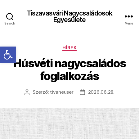
Tiszavasvári Nagycsaládosok
Egyesülete
Search
Menü
Eszköztár megnyitása
Kategóriák
HÍREK
Húsvéti nagycsaládos
foglalkozás
Szerző:
tivaneuser
2026.06.28.
Bejegyzés
Bejegyzés
szerzője
dátuma