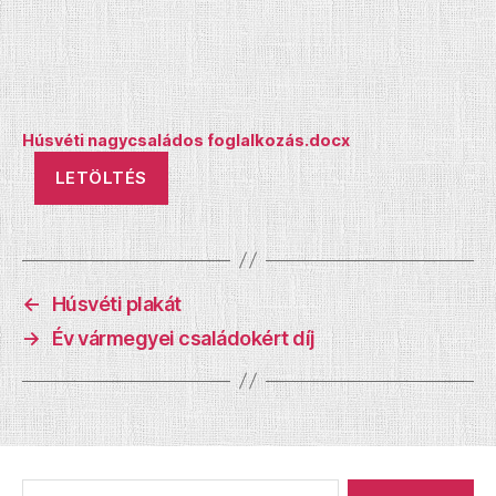
Húsvéti nagycsaládos foglalkozás.docx
LETÖLTÉS
←
Húsvéti plakát
→
Év vármegyei családokért díj
Keresés: