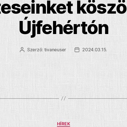
eseinket köszö
Újfehértón
Szerző:
tivaneuser
2024.03.15.
Bejegyzés
Bejegyzés
szerzője
dátuma
Kategóriák
HÍREK