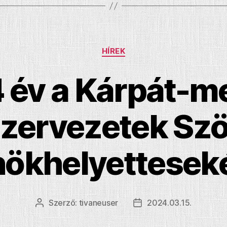
Kategóriák
HÍREK
4 év a Kárpát-m
zervezetek Sz
nökhelyettesek
Szerző:
tivaneuser
2024.03.15.
Bejegyzés
Bejegyzés
szerzője
dátuma