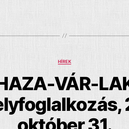
Kategóriák
HÍREK
HAZA-VÁR-LA
lyfoglalkozás, 
október 31.