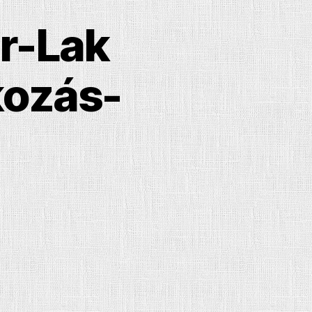
r-Lak
kozás-