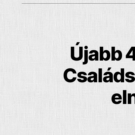
Újabb 
Családs
el