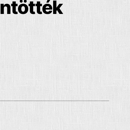
ntötték