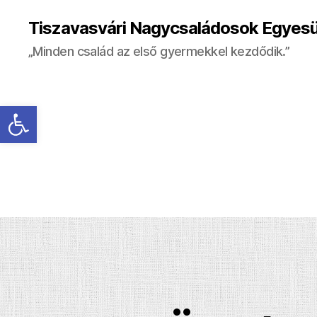
Tiszavasvári Nagycsaládosok Egyesü
„Minden család az első gyermekkel kezdődik.”
Eszköztár megnyitása