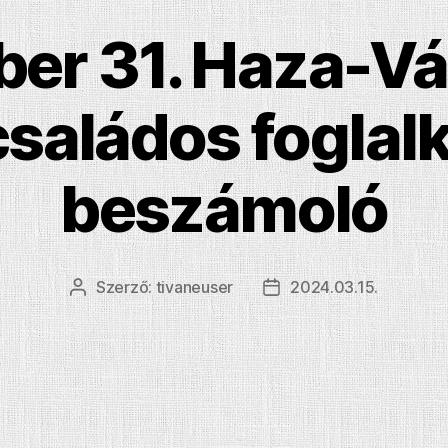
ber 31. Haza-Vá
saládos foglal
beszámoló
Szerző:
tivaneuser
2024.03.15.
Bejegyzés
Bejegyzés
szerzője
dátuma