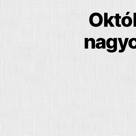
Októ
nagyc