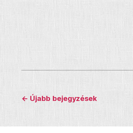
Bejegyzések
←
Újabb
bejegyzések
lapozása