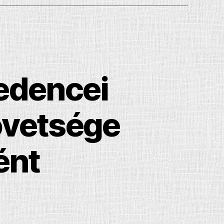
edencei
övetsége
ént