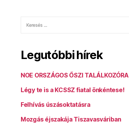
Keresés:
Legutóbbi hírek
NOE ORSZÁGOS ŐSZI TALÁLKOZÓRA
Légy te is a KCSSZ fiatal önkéntese!
Felhívás úszásoktatásra
Mozgás éjszakája Tiszavasváriban