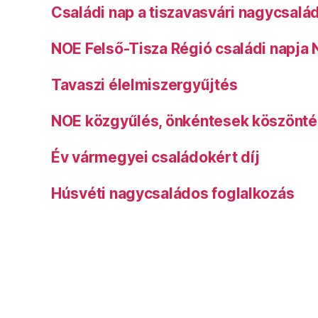
Családi nap a tiszavasvári nagycsalá
NOE Felső-Tisza Régió családi napja
Tavaszi élelmiszergyűjtés
NOE közgyűlés, önkéntesek köszönt
Év vármegyei családokért díj
Húsvéti nagycsaládos foglalkozás