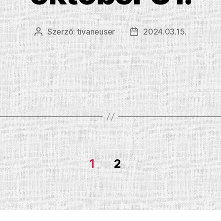
Szerző:
tivaneuser
2024.03.15.
Bejegyzés
Bejegyzés
szerzője
dátuma
1
2