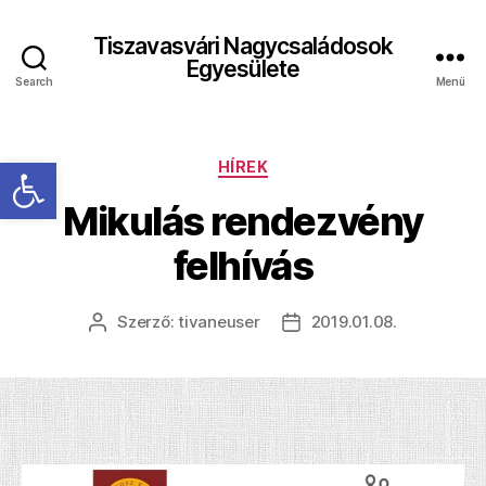
Tiszavasvári Nagycsaládosok
Egyesülete
Search
Menü
Eszköztár megnyitása
Kategóriák
HÍREK
Mikulás rendezvény
felhívás
Szerző:
tivaneuser
2019.01.08.
Bejegyzés
Bejegyzés
szerzője
dátuma