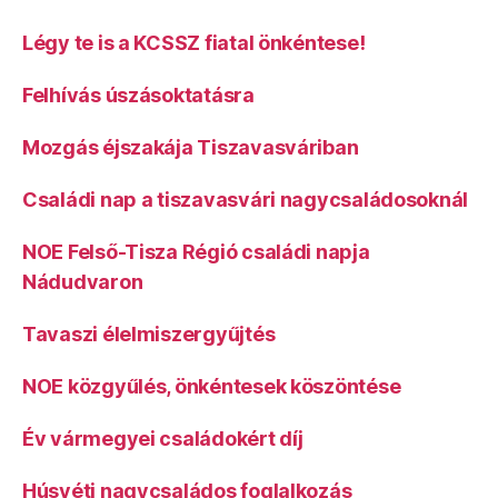
Légy te is a KCSSZ fiatal önkéntese!
Felhívás úszásoktatásra
Mozgás éjszakája Tiszavasváriban
Családi nap a tiszavasvári nagycsaládosoknál
NOE Felső-Tisza Régió családi napja
Nádudvaron
Tavaszi élelmiszergyűjtés
NOE közgyűlés, önkéntesek köszöntése
Év vármegyei családokért díj
Húsvéti nagycsaládos foglalkozás