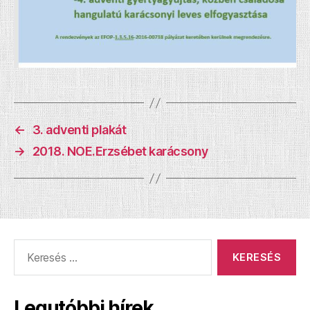
←
3. adventi plakát
→
2018. NOE.Erzsébet karácsony
Keresés:
Legutóbbi hírek