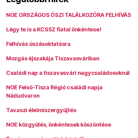
NOE ORSZÁGOS ŐSZI TALÁLKOZÓRA FELHÍVÁS
Légy te is a KCSSZ fiatal önkéntese!
Felhívás úszásoktatásra
Mozgás éjszakája Tiszavasváriban
Családi nap a tiszavasvári nagycsaládosoknál
NOE Felső-Tisza Régió családi napja
Nádudvaron
Tavaszi élelmiszergyűjtés
NOE közgyűlés, önkéntesek köszöntése