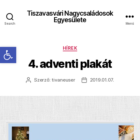
Tiszavasvári Nagycsaládosok
Egyesülete
Search
Menü
Eszköztár megnyitása
Kategóriák
HÍREK
4. adventi plakát
Szerző:
tivaneuser
2019.01.07.
Bejegyzés
Bejegyzés
szerzője
dátuma