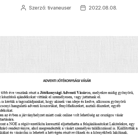
Szerző:
tivaneuser
2022.08.08.
Bejegyzés
Bejegyzés
szerzője
dátuma