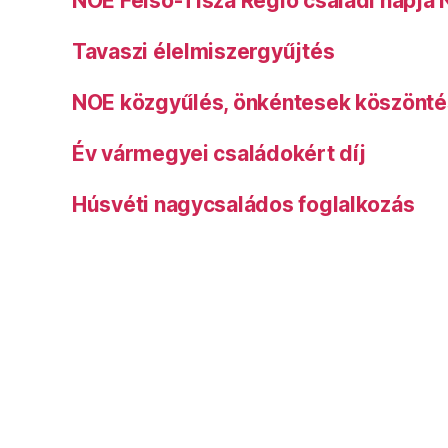
NOE Felső-Tisza Régió családi napja
Tavaszi élelmiszergyűjtés
NOE közgyűlés, önkéntesek köszönt
Év vármegyei családokért díj
Húsvéti nagycsaládos foglalkozás