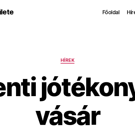
lete
Főoldal
Hír
Kategóriák
HÍREK
nti jótékon
vásár