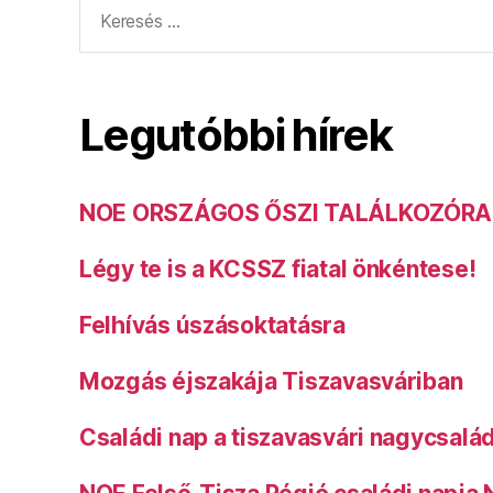
Keresés:
Legutóbbi hírek
NOE ORSZÁGOS ŐSZI TALÁLKOZÓRA
Légy te is a KCSSZ fiatal önkéntese!
Felhívás úszásoktatásra
Mozgás éjszakája Tiszavasváriban
Családi nap a tiszavasvári nagycsalá