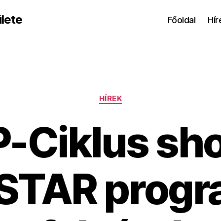
lete
Főoldal
Hír
Kategóriák
HÍREK
-Ciklus sh
STAR prog