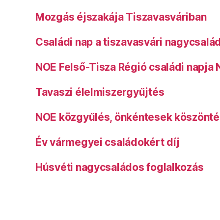
Mozgás éjszakája Tiszavasváriban
Családi nap a tiszavasvári nagycsalá
NOE Felső-Tisza Régió családi napja
Tavaszi élelmiszergyűjtés
NOE közgyűlés, önkéntesek köszönt
Év vármegyei családokért díj
Húsvéti nagycsaládos foglalkozás