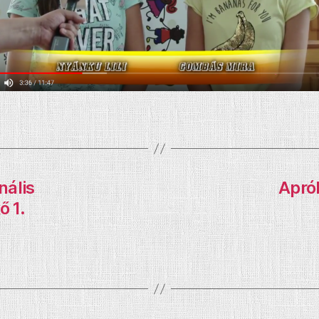
ális
Apró
 1.