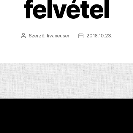
felvétel
Szerző:
tivaneuser
2018.10.23.
Bejegyzés
Bejegyzés
szerzője
dátuma