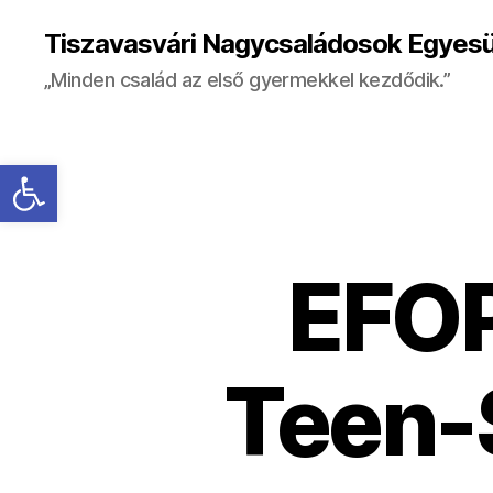
Tiszavasvári Nagycsaládosok Egyesü
„Minden család az első gyermekkel kezdődik.”
Eszköztár megnyitása
EFOP
Teen-