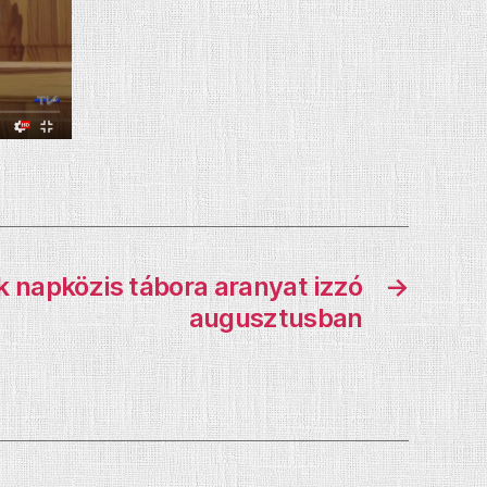
k napközis tábora aranyat izzó
→
augusztusban