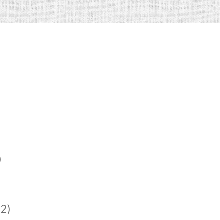
)
)
2)