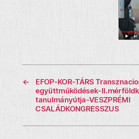
←
EFOP-KOR-TÁRS Transznacion
együttműködések-II.mérföldkő
tanulmányútja-VESZPRÉMI
CSALÁDKONGRESSZUS