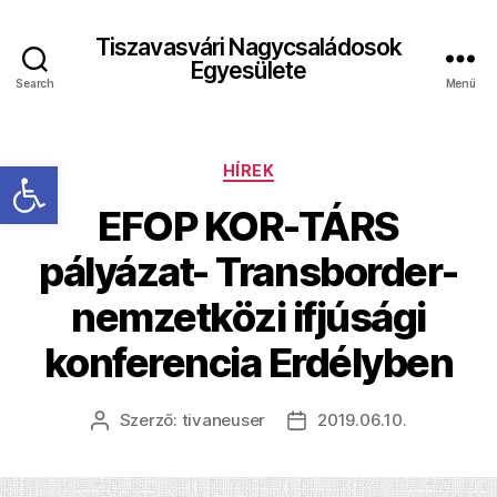
Tiszavasvári Nagycsaládosok
Egyesülete
Search
Menü
Eszköztár megnyitása
Kategóriák
HÍREK
EFOP KOR-TÁRS
pályázat- Transborder-
nemzetközi ifjúsági
konferencia Erdélyben
Szerző:
tivaneuser
2019.06.10.
Bejegyzés
Bejegyzés
szerzője
dátuma