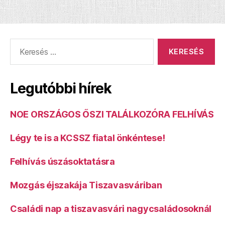
Keresés:
Legutóbbi hírek
NOE ORSZÁGOS ŐSZI TALÁLKOZÓRA FELHÍVÁS
Légy te is a KCSSZ fiatal önkéntese!
Felhívás úszásoktatásra
Mozgás éjszakája Tiszavasváriban
Családi nap a tiszavasvári nagycsaládosoknál