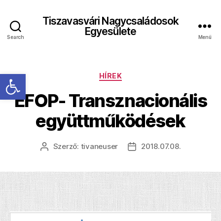
Tiszavasvári Nagycsaládosok
Egyesülete
Search
Menü
Eszköztár megnyitása
Kategóriák
HÍREK
EFOP- Transznacionális
együttműködések
Szerző:
tivaneuser
2018.07.08.
Bejegyzés
Bejegyzés
szerzője
dátuma