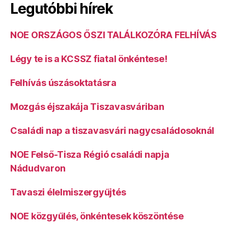
Legutóbbi hírek
NOE ORSZÁGOS ŐSZI TALÁLKOZÓRA FELHÍVÁS
Légy te is a KCSSZ fiatal önkéntese!
Felhívás úszásoktatásra
Mozgás éjszakája Tiszavasváriban
Családi nap a tiszavasvári nagycsaládosoknál
NOE Felső-Tisza Régió családi napja
Nádudvaron
Tavaszi élelmiszergyűjtés
NOE közgyűlés, önkéntesek köszöntése