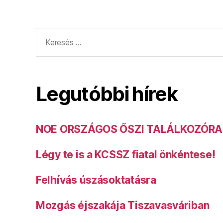
Keresés:
Legutóbbi hírek
NOE ORSZÁGOS ŐSZI TALÁLKOZÓRA
Légy te is a KCSSZ fiatal önkéntese!
Felhívás úszásoktatásra
Mozgás éjszakája Tiszavasváriban