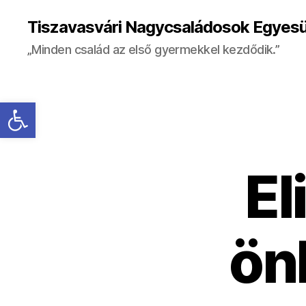
Tiszavasvári Nagycsaládosok Egyesü
„Minden család az első gyermekkel kezdődik.”
Eszköztár megnyitása
El
ön