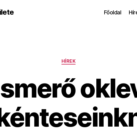
lete
Főoldal
Hír
Kategóriák
HÍREK
ismerő okle
kénteseink