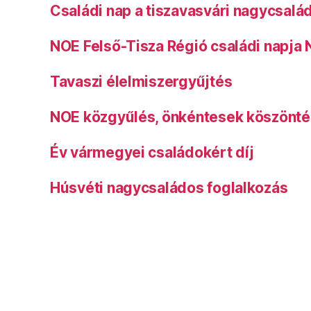
Családi nap a tiszavasvári nagycsalá
NOE Felső-Tisza Régió családi napja
Tavaszi élelmiszergyűjtés
NOE közgyűlés, önkéntesek köszönt
Év vármegyei családokért díj
Húsvéti nagycsaládos foglalkozás