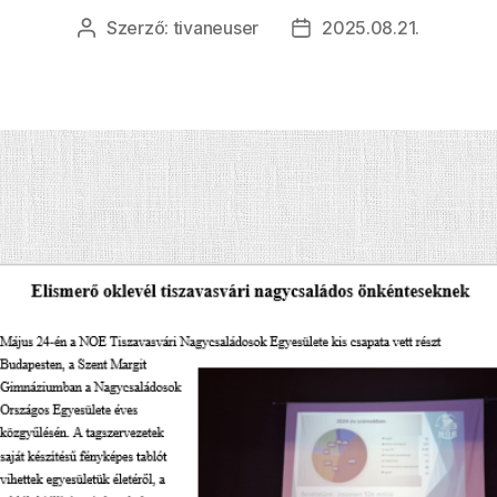
Szerző:
tivaneuser
2025.08.21.
Bejegyzés
Bejegyzés
szerzője
dátuma