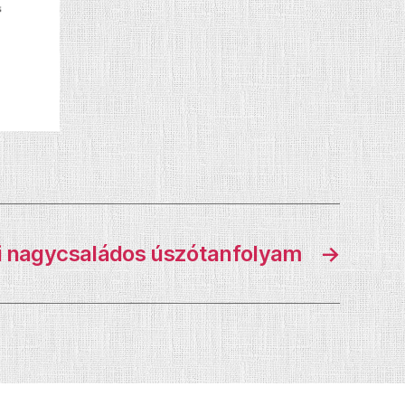
i nagycsaládos úszótanfolyam
→