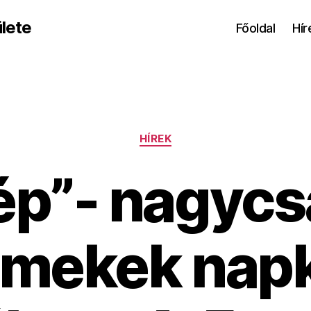
lete
Főoldal
Hír
Kategóriák
HÍREK
ép”- nagycs
rmekek napk