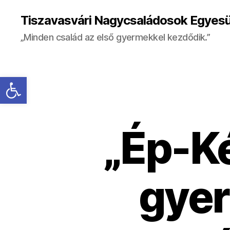
Tiszavasvári Nagycsaládosok Egyesü
„Minden család az első gyermekkel kezdődik.”
Eszköztár megnyitása
„Ép-K
gye