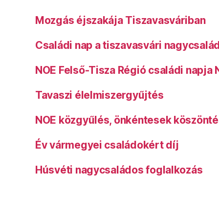
Mozgás éjszakája Tiszavasváriban
Családi nap a tiszavasvári nagycsalá
NOE Felső-Tisza Régió családi napja
Tavaszi élelmiszergyűjtés
NOE közgyűlés, önkéntesek köszönt
Év vármegyei családokért díj
Húsvéti nagycsaládos foglalkozás