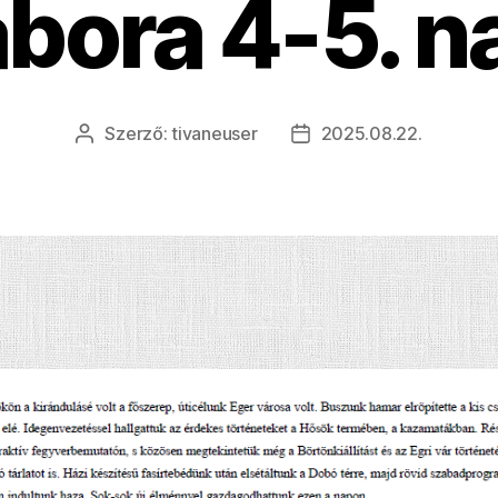
ábora 4-5. n
Szerző:
tivaneuser
2025.08.22.
Bejegyzés
Bejegyzés
szerzője
dátuma