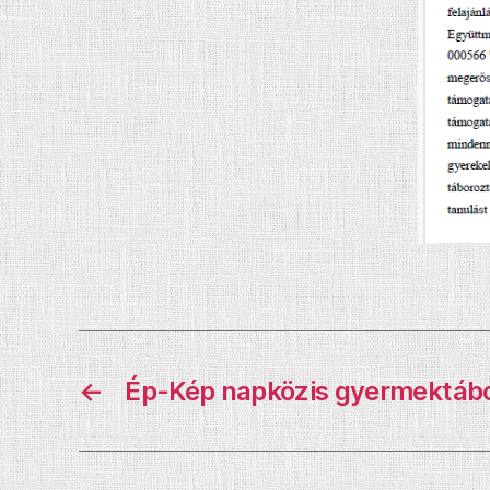
←
Ép-Kép napközis gyermektábo