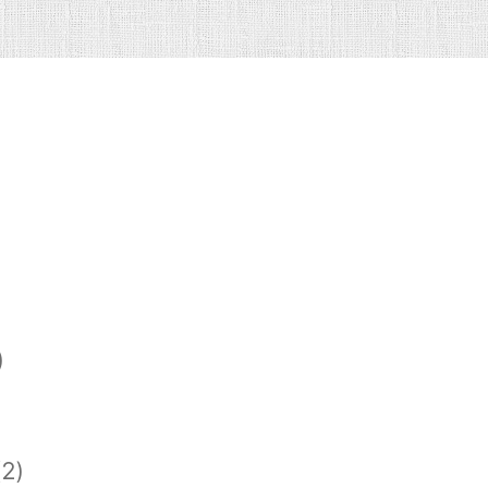
)
)
2)