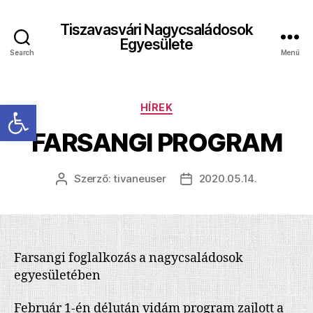
Tiszavasvári Nagycsaládosok
Egyesülete
Search
Menü
Eszköztár megnyitása
Kategóriák
HÍREK
FARSANGI PROGRAM
Szerző:
tivaneuser
2020.05.14.
Bejegyzés
Bejegyzés
szerzője
dátuma
Farsangi foglalkozás a nagycsaládosok
egyesületében
Február 1-én délután vidám program zajlott a