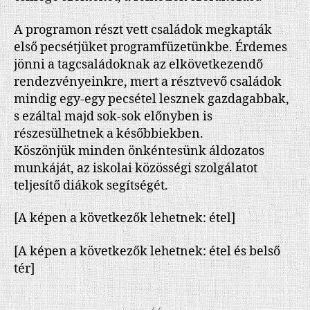
A programon részt vett családok megkapták
első pecsétjüket programfüzetünkbe. Érdemes
jönni a tagcsaládoknak az elkövetkezendő
rendezvényeinkre, mert a résztvevő családok
mindig egy-egy pecsétel lesznek gazdagabbak,
s ezáltal majd sok-sok előnyben is
részesülhetnek a későbbiekben.
Köszönjük minden önkéntesünk áldozatos
munkáját, az iskolai közösségi szolgálatot
teljesítő diákok segítségét.
[A képen a következők lehetnek: étel]
[A képen a következők lehetnek: étel és belső
tér]