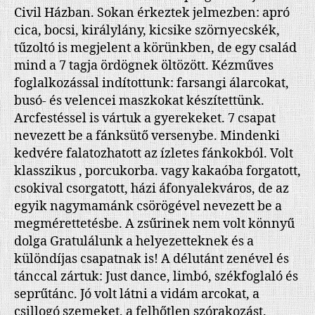
Civil Házban. Sokan érkeztek jelmezben: apró
cica, bocsi, királylány, kicsike szörnyecskék,
tűzoltó is megjelent a körünkben, de egy család
mind a 7 tagja ördögnek öltözött. Kézműves
foglalkozással indítottunk: farsangi álarcokat,
busó- és velencei maszkokat készítettünk.
Arcfestéssel is vártuk a gyerekeket. 7 csapat
nevezett be a fánksütő versenybe. Mindenki
kedvére falatozhatott az ízletes fánkokból. Volt
klasszikus , porcukorba. vagy kakaóba forgatott,
csokival csorgatott, házi áfonyalekváros, de az
egyik nagymamánk csörögével nevezett be a
megmérettetésbe. A zsűrinek nem volt könnyű
dolga Gratulálunk a helyezetteknek és a
különdíjas csapatnak is! A délutánt zenével és
tánccal zártuk: Just dance, limbó, székfoglaló és
seprűtánc. Jó volt látni a vidám arcokat, a
csillogó szemeket, a felhőtlen szórakozást.