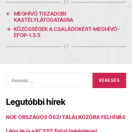
←
MEGHÍVÓ TISZADOBI
KASTÉLYLÁTOGATÁSRA
→
KÖZÖSSÉGEK A CSALÁDOKÉRT-MEGHÍVÓ-
EFOP-1.3.5
Keresés:
Legutóbbi hírek
NOE ORSZÁGOS ŐSZI TALÁLKOZÓRA FELHÍVÁS
Légy te is a KCSSZ fiatal önkéntese!