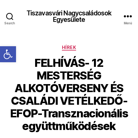
Tiszavasvári Nagycsaládosok
Egyesülete
Search
Menü
Eszköztár megnyitása
Kategóriák
HÍREK
FELHÍVÁS- 12
MESTERSÉG
ALKOTÓVERSENY ÉS
CSALÁDI VETÉLKEDŐ-
EFOP-Transznacionális
együttműködések