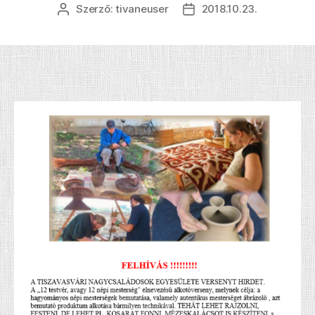
Szerző:
tivaneuser
2018.10.23.
Bejegyzés
Bejegyzés
szerzője
dátuma