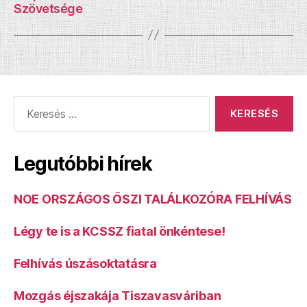
Szövetsége
Keresés:
Legutóbbi hírek
NOE ORSZÁGOS ŐSZI TALÁLKOZÓRA FELHÍVÁS
Légy te is a KCSSZ fiatal önkéntese!
Felhívás úszásoktatásra
Mozgás éjszakája Tiszavasváriban