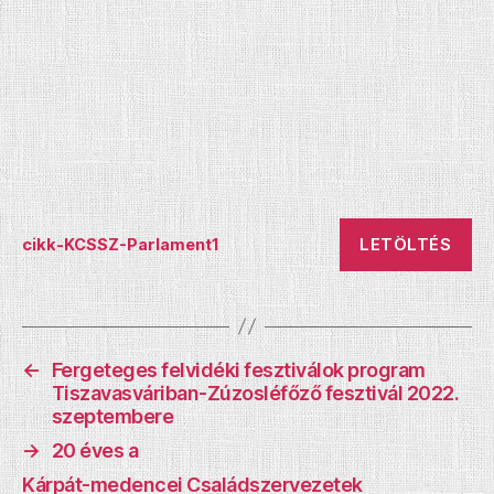
LETÖLTÉS
cikk-KCSSZ-Parlament1
←
Fergeteges felvidéki fesztiválok program
Tiszavasváriban-Zúzosléfőző fesztivál 2022.
szeptembere
→
20 éves a
Kárpát-medencei Családszervezetek