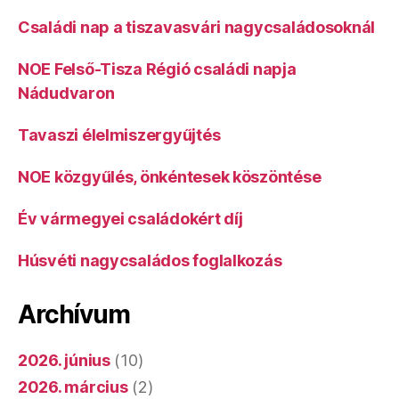
Családi nap a tiszavasvári nagycsaládosoknál
NOE Felső-Tisza Régió családi napja
Nádudvaron
Tavaszi élelmiszergyűjtés
NOE közgyűlés, önkéntesek köszöntése
Év vármegyei családokért díj
Húsvéti nagycsaládos foglalkozás
Archívum
2026. június
(10)
2026. március
(2)