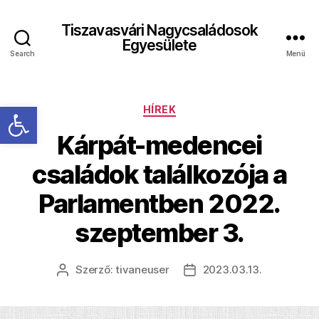
Tiszavasvári Nagycsaládosok
Egyesülete
Search
Menü
Eszköztár megnyitása
Kategóriák
HÍREK
Kárpát-medencei
családok találkozója a
Parlamentben 2022.
szeptember 3.
Szerző:
tivaneuser
2023.03.13.
Bejegyzés
Bejegyzés
szerzője
dátuma