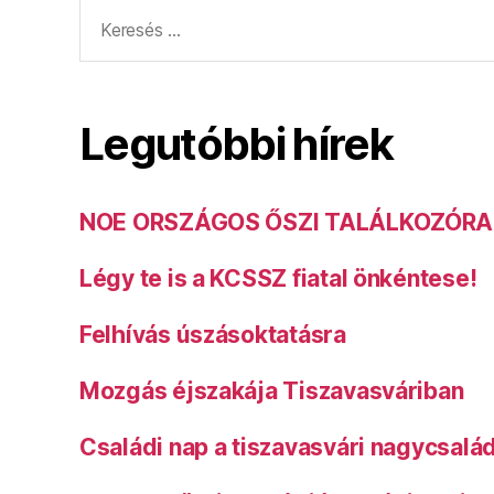
Keresés:
Legutóbbi hírek
NOE ORSZÁGOS ŐSZI TALÁLKOZÓRA
Légy te is a KCSSZ fiatal önkéntese!
Felhívás úszásoktatásra
Mozgás éjszakája Tiszavasváriban
Családi nap a tiszavasvári nagycsalá