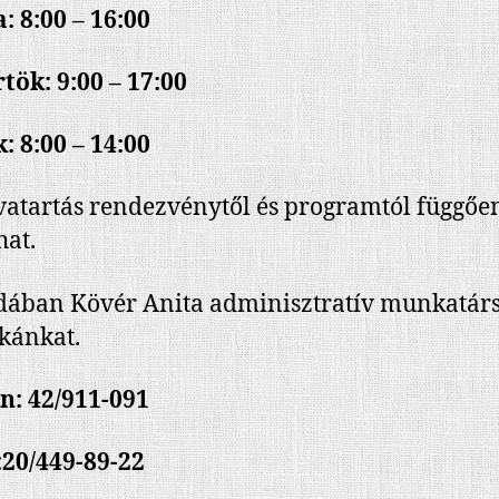
: 8:00 – 16:00
tök: 9:00 – 17:00
: 8:00 – 14:00
vatartás rendezvénytől és programtól függőe
hat.
dában Kövér Anita adminisztratív munkatárs 
kánkat.
n: 42/911-091
20/449-89-22