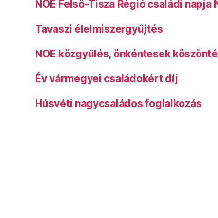
NOE Felső-Tisza Régió családi napja
Tavaszi élelmiszergyűjtés
NOE közgyűlés, önkéntesek köszönt
Év vármegyei családokért díj
Húsvéti nagycsaládos foglalkozás