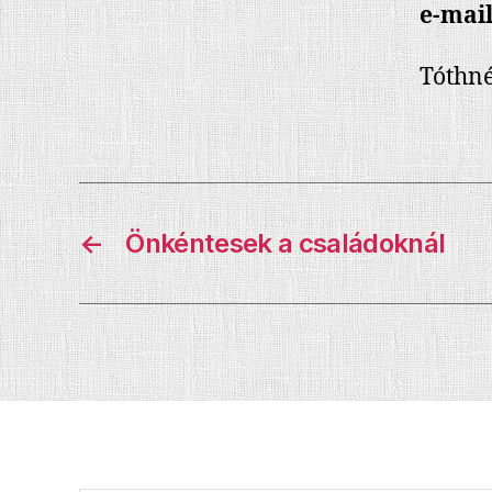
e-mai
Tóthné
←
Önkéntesek a családoknál