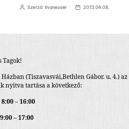
Szerző:
tivaneuser
2013.04.08.
Bejegyzés
Bejegyzés
szerzője
dátuma
 Tagok!
l Házban (Tiszavasvái,Bethlen Gábor. u. 4.) az
k nyitva tartása a következő:
 8:00 – 16:00
9:00 – 17:00