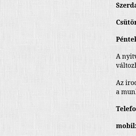
Szerda
Csütör
Péntek
A nyit
változ
Az iro
a mun
Telefo
mobil: