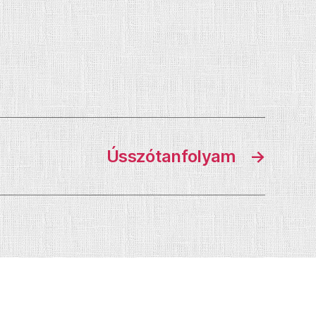
Ússzótanfolyam
→