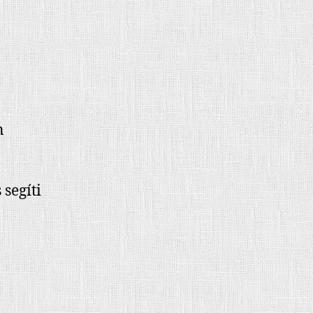
n
segíti