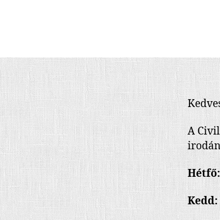
Kedves
A Civi
irodán
Hétfő:
Kedd: 