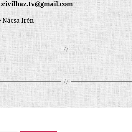
l:civilhaz.tv@gmail.com
 Nácsa Irén