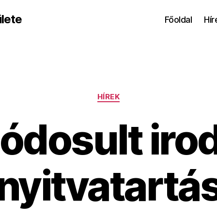
lete
Főoldal
Hír
Kategóriák
HÍREK
ódosult irod
nyitvatartá