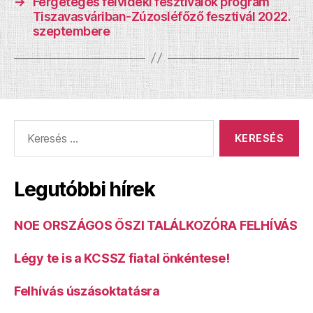
→
Fergeteges felvidéki fesztiválok program
Tiszavasváriban-Zúzosléfőző fesztivál 2022.
szeptembere
Keresés:
Legutóbbi hírek
NOE ORSZÁGOS ŐSZI TALÁLKOZÓRA FELHÍVÁS
Légy te is a KCSSZ fiatal önkéntese!
Felhívás úszásoktatásra