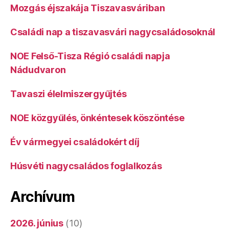
Mozgás éjszakája Tiszavasváriban
Családi nap a tiszavasvári nagycsaládosoknál
NOE Felső-Tisza Régió családi napja
Nádudvaron
Tavaszi élelmiszergyűjtés
NOE közgyűlés, önkéntesek köszöntése
Év vármegyei családokért díj
Húsvéti nagycsaládos foglalkozás
Archívum
2026. június
(10)