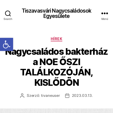
Tiszavasvári Nagycsaládosok
Egyesülete
Search
Menü
Eszköztár megnyitása
Kategóriák
HÍREK
Nagycsaládos bakterház
a NOE ŐSZI
TALÁLKOZÓJÁN,
KISLŐDÖN
Szerző:
tivaneuser
2023.03.13.
Bejegyzés
Bejegyzés
szerzője
dátuma