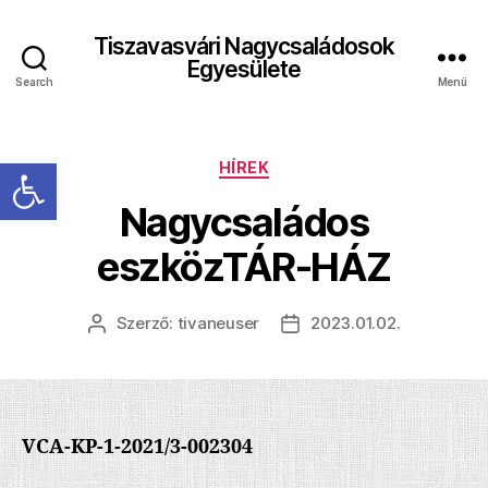
Tiszavasvári Nagycsaládosok
Egyesülete
Search
Menü
Eszköztár megnyitása
Kategóriák
HÍREK
Nagycsaládos
eszközTÁR-HÁZ
Szerző:
tivaneuser
2023.01.02.
Bejegyzés
Bejegyzés
szerzője
dátuma
VCA-KP-1-2021/3-002304