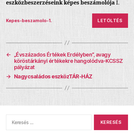
eszközbeszerzéseink képes beszámolója
I.
LETÖLTÉS
Kepes-beszamolo-1.
←
„Évszázados Értékek Erdélyben”, avagy
köröstárkányi értékekre hangolódva-KCSSZ
pályázat
→
Nagycsaládos eszközTÁR-HÁZ
Keresés: