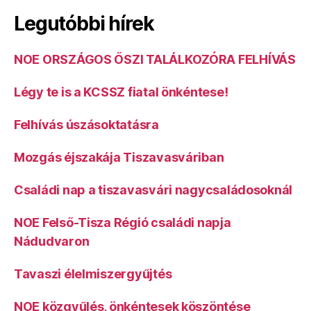
Legutóbbi hírek
NOE ORSZÁGOS ŐSZI TALÁLKOZÓRA FELHÍVÁS
Légy te is a KCSSZ fiatal önkéntese!
Felhívás úszásoktatásra
Mozgás éjszakája Tiszavasváriban
Családi nap a tiszavasvári nagycsaládosoknál
NOE Felső-Tisza Régió családi napja
Nádudvaron
Tavaszi élelmiszergyűjtés
NOE közgyűlés, önkéntesek köszöntése