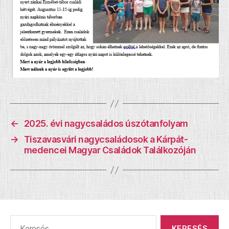
←
2025. évi nagycsaládos úszótanfolyam
→
Tiszavasvári nagycsaládosok a Kárpát-
medencei Magyar Családok Találkozóján
Keresés: