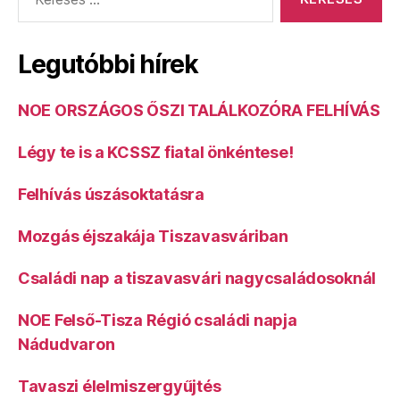
Legutóbbi hírek
NOE ORSZÁGOS ŐSZI TALÁLKOZÓRA FELHÍVÁS
Légy te is a KCSSZ fiatal önkéntese!
Felhívás úszásoktatásra
Mozgás éjszakája Tiszavasváriban
Családi nap a tiszavasvári nagycsaládosoknál
NOE Felső-Tisza Régió családi napja
Nádudvaron
Tavaszi élelmiszergyűjtés