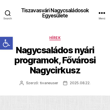
Tiszavasvári Nagycsaládosok
Egyesülete
Search
Menü
Eszköztár megnyitása
Kategóriák
HÍREK
Nagycsaládos nyári
programok, Fővárosi
Nagycirkusz
Szerző:
tivaneuser
2025.08.22.
Bejegyzés
Bejegyzés
szerzője
dátuma