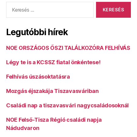
Keresés:
Legutóbbi hírek
NOE ORSZÁGOS ŐSZI TALÁLKOZÓRA FELHÍVÁS
Légy te is a KCSSZ fiatal önkéntese!
Felhívás úszásoktatásra
Mozgás éjszakája Tiszavasváriban
Családi nap a tiszavasvári nagycsaládosoknál
NOE Felső-Tisza Régió családi napja
Nádudvaron