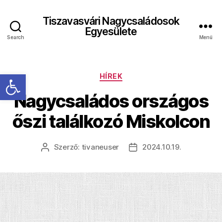
Tiszavasvári Nagycsaládosok
Egyesülete
Search
Menü
Eszköztár megnyitása
Kategóriák
HÍREK
Nagycsaládos országos
őszi találkozó Miskolcon
Szerző:
tivaneuser
2024.10.19.
Bejegyzés
Bejegyzés
szerzője
dátuma