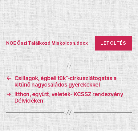
LETÖLTÉS
NOE Őszi Találkozó Miskolcon.docx
←
Csillagok, égbeli tűk”-cirkuszlátogatás a
kitűnő nagycsaládos gyerekekkel
→
Itthon, együtt, veletek- KCSSZ rendezvény
Délvidéken