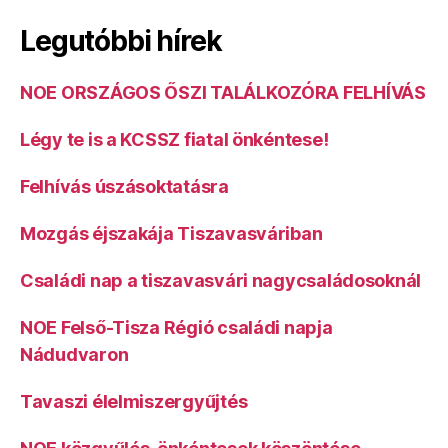
Legutóbbi hírek
NOE ORSZÁGOS ŐSZI TALÁLKOZÓRA FELHÍVÁS
Légy te is a KCSSZ fiatal önkéntese!
Felhívás úszásoktatásra
Mozgás éjszakája Tiszavasváriban
Családi nap a tiszavasvári nagycsaládosoknál
NOE Felső-Tisza Régió családi napja
Nádudvaron
Tavaszi élelmiszergyűjtés