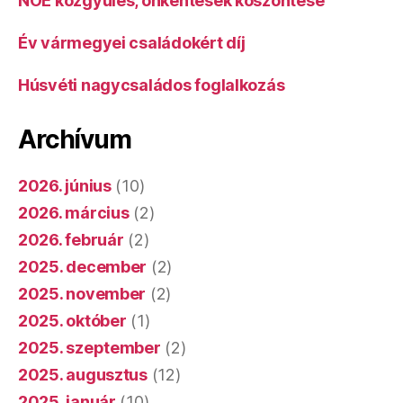
NOE közgyűlés, önkéntesek köszöntése
Év vármegyei családokért díj
Húsvéti nagycsaládos foglalkozás
Archívum
2026. június
(10)
2026. március
(2)
2026. február
(2)
2025. december
(2)
2025. november
(2)
2025. október
(1)
2025. szeptember
(2)
2025. augusztus
(12)
2025. január
(10)