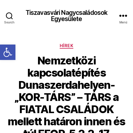
Tiszavasvári Nagycsaládosok
Egyesülete
Search
Menü
Eszköztár megnyitása
Kategóriák
HÍREK
Nemzetközi
kapcsolatépítés
Dunaszerdahelyen-
„KOR-TÁRS” – TÁRS a
FIATAL CSALÁDOK
mellett határon innen és