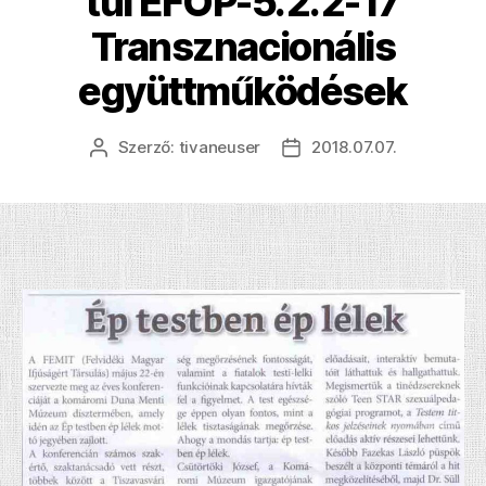
túl EFOP-5.2.2-17
Transznacionális
együttműködések
Szerző:
tivaneuser
2018.07.07.
Bejegyzés
Bejegyzés
szerzője
dátuma