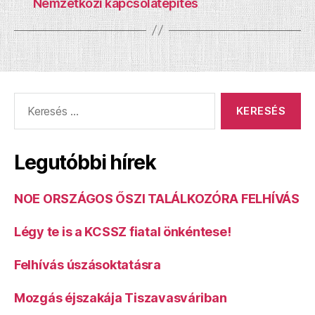
Nemzetközi kapcsolatépítés
Keresés:
Legutóbbi hírek
NOE ORSZÁGOS ŐSZI TALÁLKOZÓRA FELHÍVÁS
Légy te is a KCSSZ fiatal önkéntese!
Felhívás úszásoktatásra
Mozgás éjszakája Tiszavasváriban