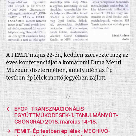
A FEMIT május 22-én, kedden szervezte meg az
éves konferenciáját a komáromi Duna Menti
Múzeum dísztermében, amely idén az Ép
testben ép lélek mottó jegyében zajlott.
←
EFOP- TRANSZNACIONÁLIS
EGYÜTTMŰKÖDÉSEK-1. TANULMÁNYÚT-
CSONGRÁD 2018. március 14-18.
→
FEMIT- Ép testben ép lélek- MEGHÍVÓ-