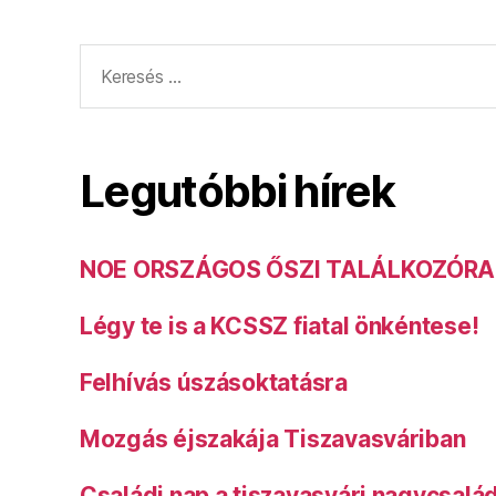
Keresés:
Legutóbbi hírek
NOE ORSZÁGOS ŐSZI TALÁLKOZÓRA
Légy te is a KCSSZ fiatal önkéntese!
Felhívás úszásoktatásra
Mozgás éjszakája Tiszavasváriban
Családi nap a tiszavasvári nagycsalá