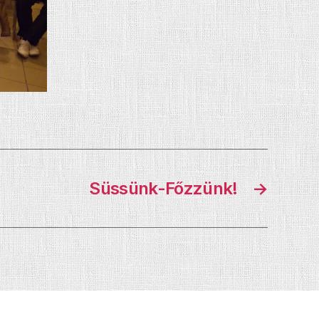
Süssünk-Főzzünk!
→