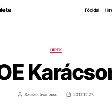
lete
Főoldal
Hír
Kategóriák
HÍREK
OE Karácso
Szerző:
tivaneuser
2013.12.27.
Bejegyzés
Bejegyzés
szerzője
dátuma