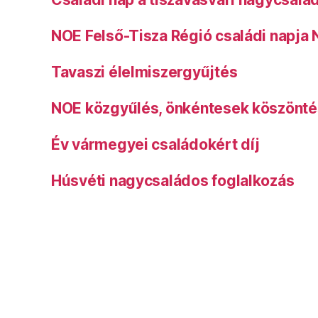
NOE Felső-Tisza Régió családi napja
Tavaszi élelmiszergyűjtés
NOE közgyűlés, önkéntesek köszönt
Év vármegyei családokért díj
Húsvéti nagycsaládos foglalkozás