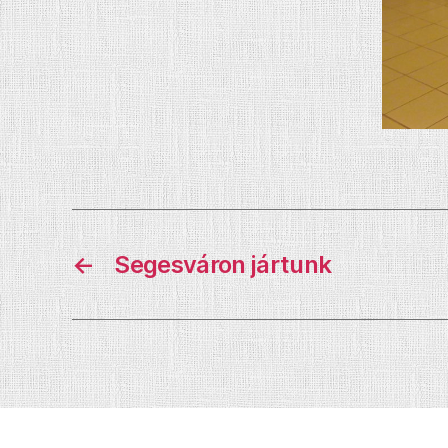
←
Segesváron jártunk