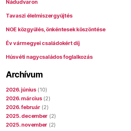
Nádudvaron
Tavaszi élelmiszergyűjtés
NOE közgyűlés, önkéntesek köszöntése
Év vármegyei családokért díj
Húsvéti nagycsaládos foglalkozás
Archívum
2026. június
(10)
2026. március
(2)
2026. február
(2)
2025. december
(2)
2025. november
(2)