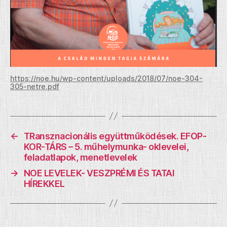
https://noe.hu/wp-content/uploads/2018/07/noe-304-
305-netre.pdf
←
TRansznacionális együttműködések. EFOP-
KOR-TÁRS – 5. műhelymunka- oklevelei,
feladatlapok, menetlevelek
→
NOE LEVELEK- VESZPRÉMI ÉS TATAI
HÍREKKEL