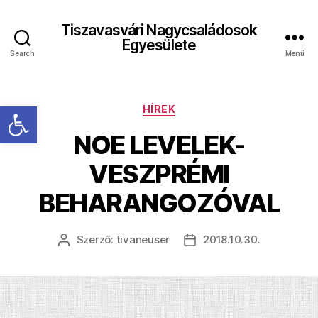
Tiszavasvári Nagycsaládosok
Egyesülete
Search
Menü
Eszköztár megnyitása
Kategóriák
HÍREK
NOE LEVELEK-
VESZPRÉMI
BEHARANGOZÓVAL
Szerző:
tivaneuser
2018.10.30.
Bejegyzés
Bejegyzés
szerzője
dátuma