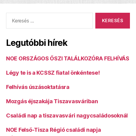
Keresés:
Legutóbbi hírek
NOE ORSZÁGOS ŐSZI TALÁLKOZÓRA FELHÍVÁS
Légy te is a KCSSZ fiatal önkéntese!
Felhívás úszásoktatásra
Mozgás éjszakája Tiszavasváriban
Családi nap a tiszavasvári nagycsaládosoknál
NOE Felső-Tisza Régió családi napja