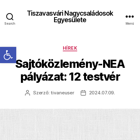
Tiszavasvári Nagycsaládosok
Egyesülete
Search
Menü
Eszköztár megnyitása
Kategóriák
HÍREK
Sajtóközlemény-NEA
pályázat: 12 testvér
Szerző:
tivaneuser
2024.07.09.
Bejegyzés
Bejegyzés
szerzője
dátuma