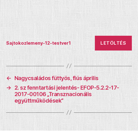
LETÖLTÉS
Sajtokozlemeny-12-testver1
←
Nagycsaládos füttyös, fiús április
→
2. sz fenntartási jelentés- EFOP-5.2.2-17-
2017-00106 „Transznacionális
együttműködések”