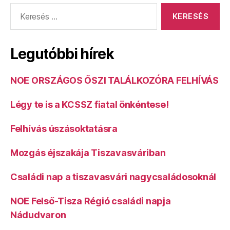
Keresés:
Legutóbbi hírek
NOE ORSZÁGOS ŐSZI TALÁLKOZÓRA FELHÍVÁS
Légy te is a KCSSZ fiatal önkéntese!
Felhívás úszásoktatásra
Mozgás éjszakája Tiszavasváriban
Családi nap a tiszavasvári nagycsaládosoknál
NOE Felső-Tisza Régió családi napja
Nádudvaron