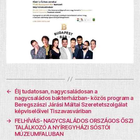
←
Élj tudatosan, nagycsaládosan a
nagycsaládos bakterházban- közös program a
Beregszászi Járási Máltai Szeretetszolgálat
képviselőivel Tiszavasváriban
→
FELHÍVÁS- NAGYCSALÁDOS ORSZÁGOS ŐSZI
TALÁLKOZÓ A NYÍREGYHÁZI SÓSTÓI
MÚZEUMFALUBAN