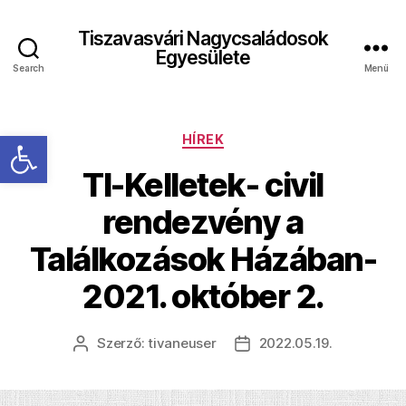
Tiszavasvári Nagycsaládosok
Egyesülete
Search
Menü
Eszköztár megnyitása
Kategóriák
HÍREK
TI-Kelletek- civil
rendezvény a
Találkozások Házában-
2021. október 2.
Szerző:
tivaneuser
2022.05.19.
Bejegyzés
Bejegyzés
szerzője
dátuma