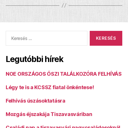
Keresés:
Legutóbbi hírek
NOE ORSZÁGOS ŐSZI TALÁLKOZÓRA FELHÍVÁS
Légy te is a KCSSZ fiatal önkéntese!
Felhívás úszásoktatásra
Mozgás éjszakája Tiszavasváriban
Családi nap a tiszavasvári nagycsaládosoknál