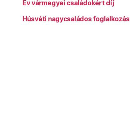
Év vármegyei családokért díj
Húsvéti nagycsaládos foglalkozás