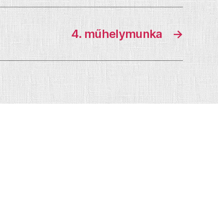
4. műhelymunka
→