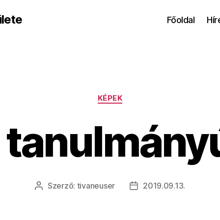
lete
Főoldal
Hír
Kategóriák
KÉPEK
. tanulmány
Szerző:
tivaneuser
2019.09.13.
Bejegyzés
Bejegyzés
szerzője
dátuma