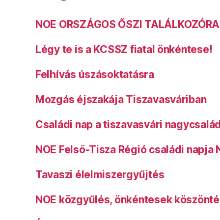
NOE ORSZÁGOS ŐSZI TALÁLKOZÓRA
Légy te is a KCSSZ fiatal önkéntese!
Felhívás úszásoktatásra
Mozgás éjszakája Tiszavasváriban
Családi nap a tiszavasvári nagycsalá
NOE Felső-Tisza Régió családi napja
Tavaszi élelmiszergyűjtés
NOE közgyűlés, önkéntesek köszönt