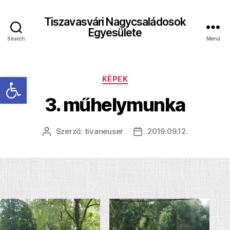
Tiszavasvári Nagycsaládosok
Egyesülete
Search
Menü
Eszköztár megnyitása
Kategóriák
KÉPEK
3. műhelymunka
Szerző:
tivaneuser
2019.09.12.
Bejegyzés
Bejegyzés
szerzője
dátuma