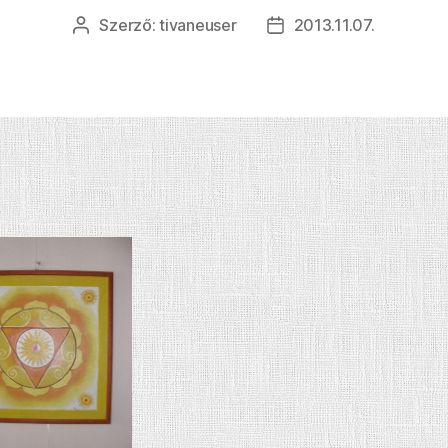
Szerző:
tivaneuser
2013.11.07.
Bejegyzés
Bejegyzés
szerzője
dátuma