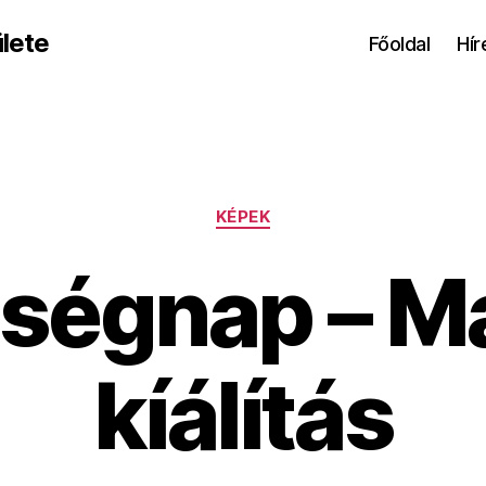
lete
Főoldal
Hír
Kategóriák
KÉPEK
ségnap – M
kíálítás