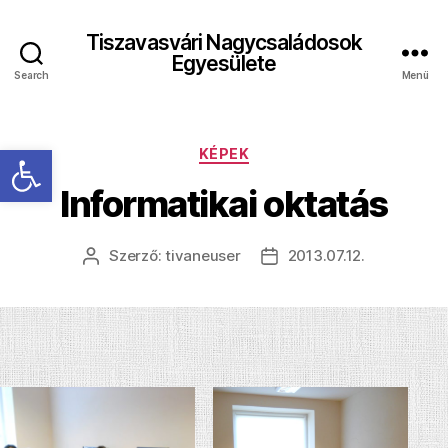
Tiszavasvári Nagycsaládosok
Egyesülete
Search
Menü
Eszköztár megnyitása
Kategóriák
KÉPEK
Informatikai oktatás
Szerző:
tivaneuser
2013.07.12.
Bejegyzés
Bejegyzés
szerzője
dátuma