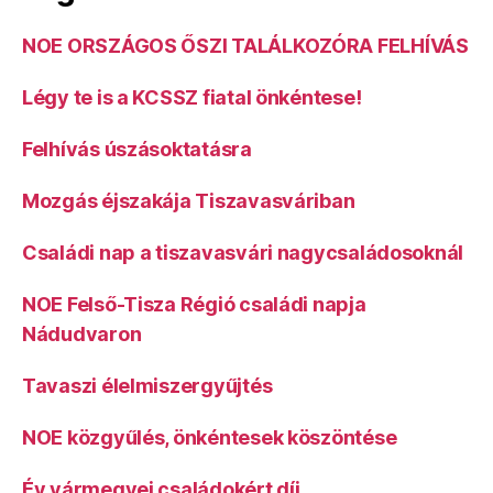
NOE ORSZÁGOS ŐSZI TALÁLKOZÓRA FELHÍVÁS
Légy te is a KCSSZ fiatal önkéntese!
Felhívás úszásoktatásra
Mozgás éjszakája Tiszavasváriban
Családi nap a tiszavasvári nagycsaládosoknál
NOE Felső-Tisza Régió családi napja
Nádudvaron
Tavaszi élelmiszergyűjtés
NOE közgyűlés, önkéntesek köszöntése
Év vármegyei családokért díj