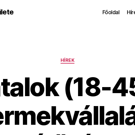
lete
Főoldal
Hír
Kategóriák
HÍREK
atalok (18-4
rmekvállal