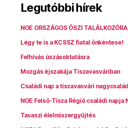
Legutóbbi hírek
NOE ORSZÁGOS ŐSZI TALÁLKOZÓRA
Légy te is a KCSSZ fiatal önkéntese!
Felhívás úszásoktatásra
Mozgás éjszakája Tiszavasváriban
Családi nap a tiszavasvári nagycsalá
NOE Felső-Tisza Régió családi napja
Tavaszi élelmiszergyűjtés