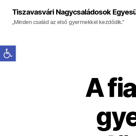
Tiszavasvári Nagycsaládosok Egyesü
„Minden család az első gyermekkel kezdődik.”
Eszköztár megnyitása
A fi
gye