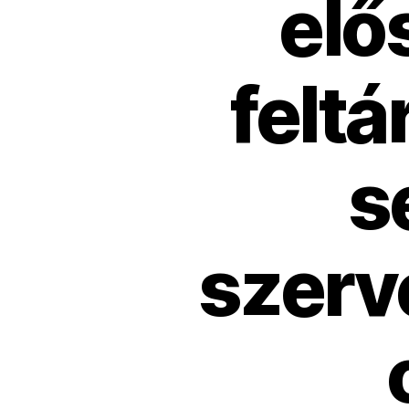
elő
feltá
s
szerv