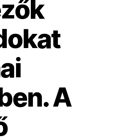
ezők
ádokat
ai
ben. A
ő