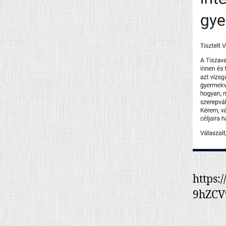
https:
9hZCV