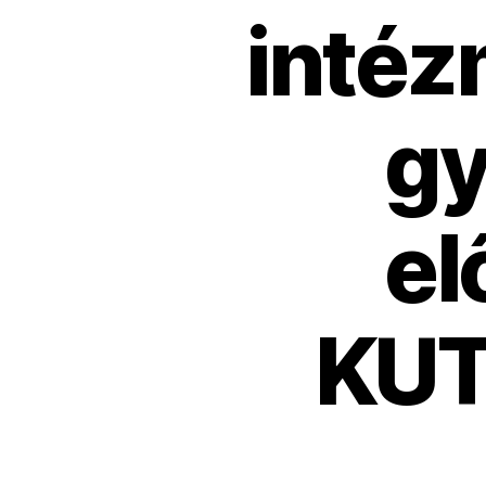
intéz
gy
el
KUT