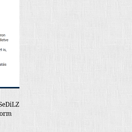
ySeDiLZ
form