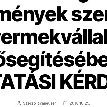
mények sze
ermekválla
ősegítéséb
ATÁSI KÉR
Szerző:
tivaneuser
2018.10.25.
Bejegyzés
Bejegyzés