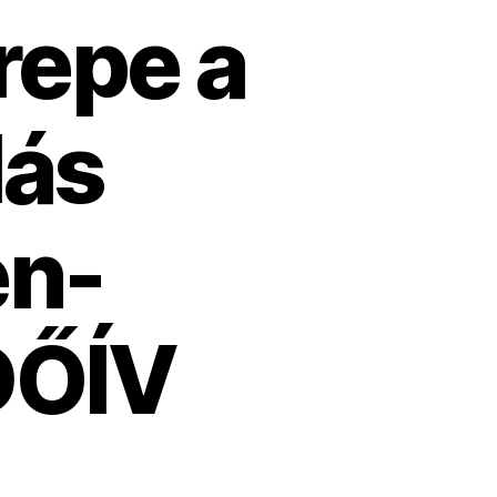
repe a
lás
en-
DŐÍV