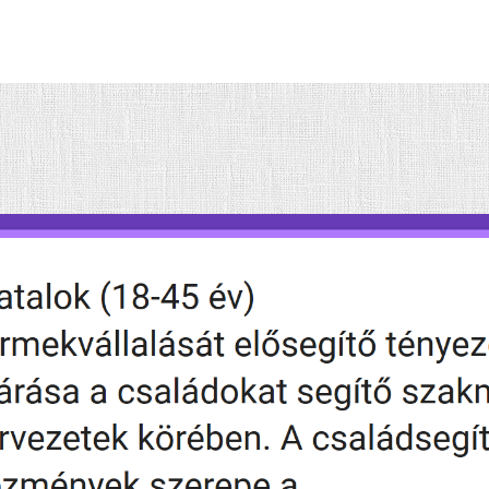
szerzője
dátuma