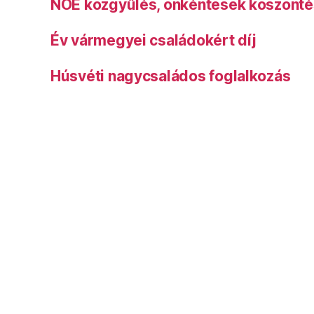
NOE közgyűlés, önkéntesek köszönt
Év vármegyei családokért díj
Húsvéti nagycsaládos foglalkozás