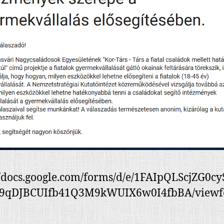
//docs.google.com/forms/d/e/1FAIpQLScjZG0c
9qDJBCUIfb41Q3M9kWUIX6w0I4fbBA/view