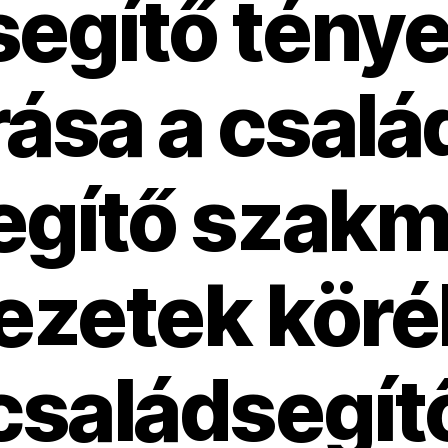
segítő tény
rása a csal
egítő szakm
ezetek köré
családsegít