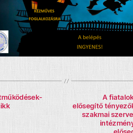
ttműködések-
A fiatalo
ikk
elősegítő tényezők
szakmai szerve
intézmény
előse