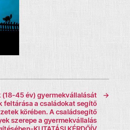
k (18-45 év) gyermekvállalását
→
 feltárása a családokat segítő
zetek körében. A családsegítő
ek szerepe a gyermekvállalás
gítésében-KUTATÁSI KÉRDŐÍV