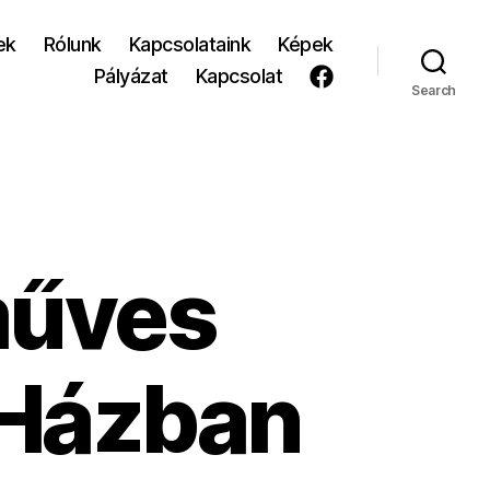
ek
Rólunk
Kapcsolataink
Képek
Pályázat
Kapcsolat
Search
műves
l Házban