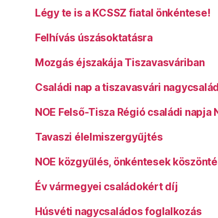
Légy te is a KCSSZ fiatal önkéntese!
Felhívás úszásoktatásra
Mozgás éjszakája Tiszavasváriban
Családi nap a tiszavasvári nagycsalá
NOE Felső-Tisza Régió családi napja
Tavaszi élelmiszergyűjtés
NOE közgyűlés, önkéntesek köszönt
Év vármegyei családokért díj
Húsvéti nagycsaládos foglalkozás