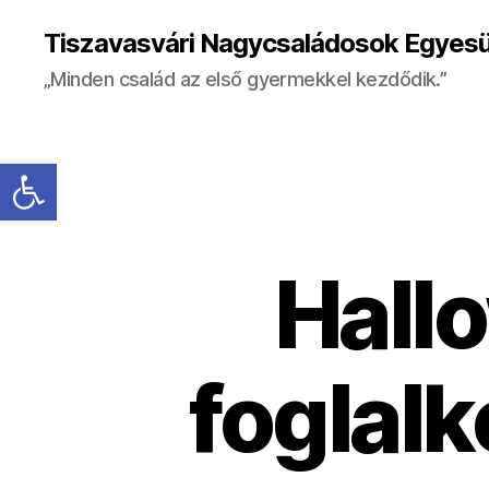
Tiszavasvári Nagycsaládosok Egyesü
„Minden család az első gyermekkel kezdődik.”
Eszköztár megnyitása
Hall
foglalk