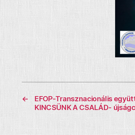
←
EFOP-Transznacionális együ
KINCSÜNK A CSALÁD- újságc