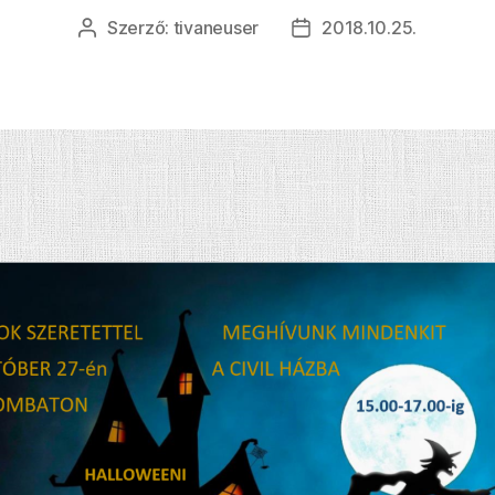
Szerző:
tivaneuser
2018.10.25.
Bejegyzés
Bejegyzés
szerzője
dátuma