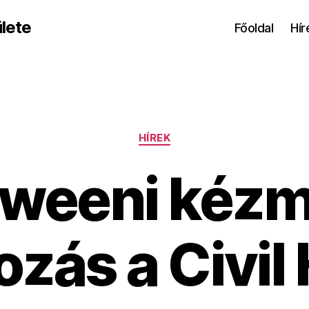
lete
Főoldal
Hír
Kategóriák
HÍREK
oweeni kéz
ozás a Civi