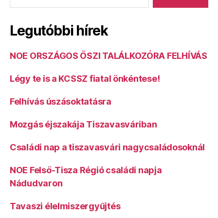
Legutóbbi hírek
NOE ORSZÁGOS ŐSZI TALÁLKOZÓRA FELHÍVÁS
Légy te is a KCSSZ fiatal önkéntese!
Felhívás úszásoktatásra
Mozgás éjszakája Tiszavasváriban
Családi nap a tiszavasvári nagycsaládosoknál
NOE Felső-Tisza Régió családi napja
Nádudvaron
Tavaszi élelmiszergyűjtés