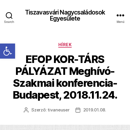
Tiszavasvári Nagycsaládosok
Egyesülete
Search
Menü
Eszköztár megnyitása
Kategóriák
HÍREK
EFOP KOR-TÁRS
PÁLYÁZAT Meghívó-
Szakmai konferencia-
Budapest, 2018.11.24.
Szerző:
tivaneuser
2019.01.08.
Bejegyzés
Bejegyzés
szerzője
dátuma