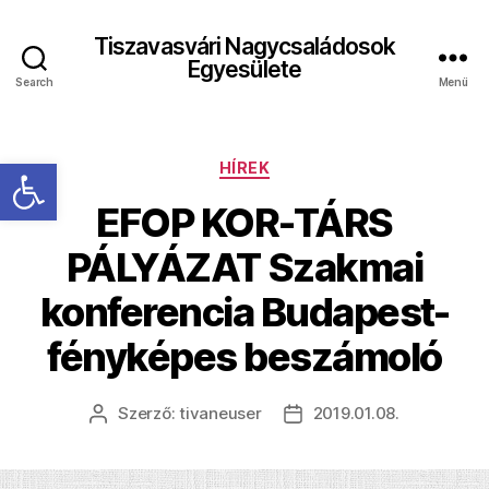
Tiszavasvári Nagycsaládosok
Egyesülete
Search
Menü
Eszköztár megnyitása
Kategóriák
HÍREK
EFOP KOR-TÁRS
PÁLYÁZAT Szakmai
konferencia Budapest-
fényképes beszámoló
Szerző:
tivaneuser
2019.01.08.
Bejegyzés
Bejegyzés
szerzője
dátuma