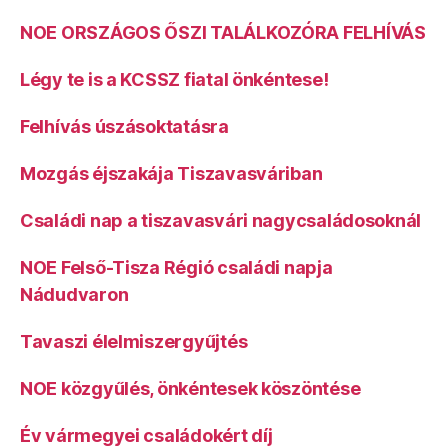
NOE ORSZÁGOS ŐSZI TALÁLKOZÓRA FELHÍVÁS
Légy te is a KCSSZ fiatal önkéntese!
Felhívás úszásoktatásra
Mozgás éjszakája Tiszavasváriban
Családi nap a tiszavasvári nagycsaládosoknál
NOE Felső-Tisza Régió családi napja
Nádudvaron
Tavaszi élelmiszergyűjtés
NOE közgyűlés, önkéntesek köszöntése
Év vármegyei családokért díj