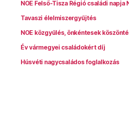
NOE Felső-Tisza Régió családi napja
Tavaszi élelmiszergyűjtés
NOE közgyűlés, önkéntesek köszönt
Év vármegyei családokért díj
Húsvéti nagycsaládos foglalkozás