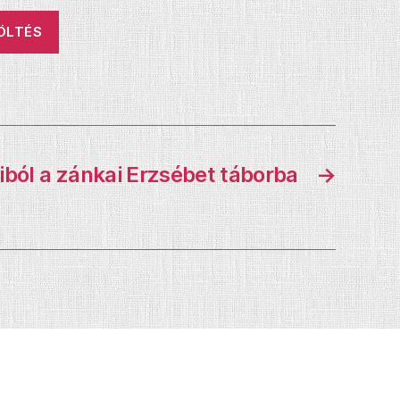
ÖLTÉS
iból a zánkai Erzsébet táborba
→