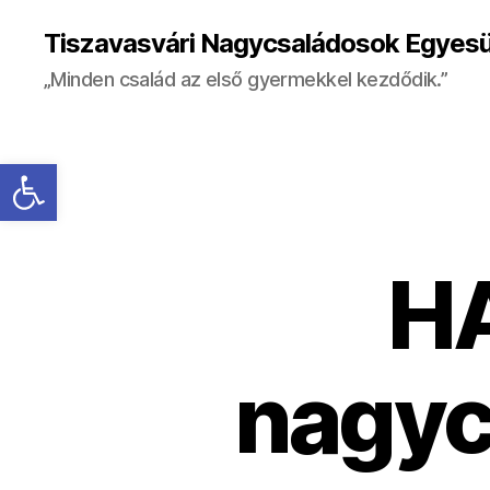
Tiszavasvári Nagycsaládosok Egyesü
„Minden család az első gyermekkel kezdődik.”
Eszköztár megnyitása
H
nagyc