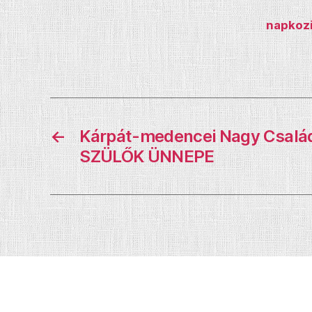
napkozi
←
Kárpát-medencei Nagy Család
SZÜLŐK ÜNNEPE