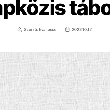
pközis táb
Szerző:
tivaneuser
2023.10.17.
Bejegyzés
Bejegyzés
szerzője
dátuma