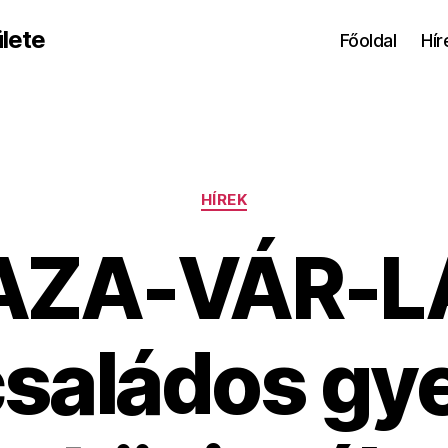
lete
Főoldal
Hír
Kategóriák
HÍREK
AZA-VÁR-L
saládos gy