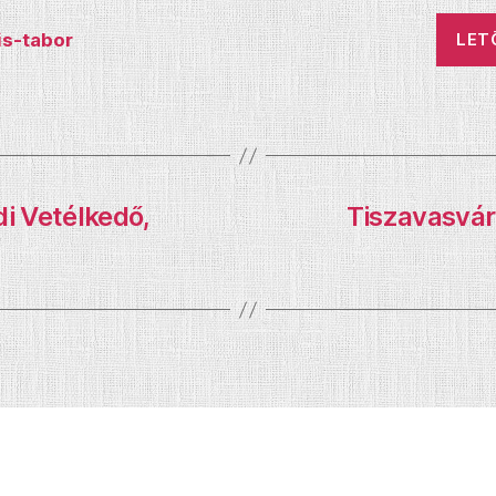
s-tabor
LET
i Vetélkedő,
Tiszavasvár