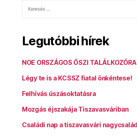
Keresés:
Legutóbbi hírek
NOE ORSZÁGOS ŐSZI TALÁLKOZÓRA
Légy te is a KCSSZ fiatal önkéntese!
Felhívás úszásoktatásra
Mozgás éjszakája Tiszavasváriban
Családi nap a tiszavasvári nagycsalá