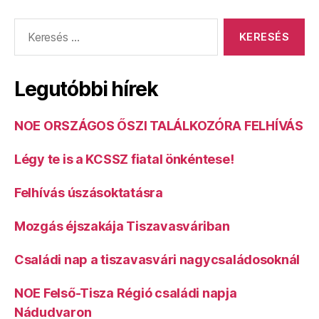
Keresés:
Legutóbbi hírek
NOE ORSZÁGOS ŐSZI TALÁLKOZÓRA FELHÍVÁS
Légy te is a KCSSZ fiatal önkéntese!
Felhívás úszásoktatásra
Mozgás éjszakája Tiszavasváriban
Családi nap a tiszavasvári nagycsaládosoknál
NOE Felső-Tisza Régió családi napja
Nádudvaron