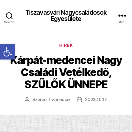
Tiszavasvári Nagycsaládosok
Egyesülete
Search
Menü
Eszköztár megnyitása
Kategóriák
HÍREK
Kárpát-medencei Nagy
Családi Vetélkedő,
SZÜLŐK ÜNNEPE
Szerző:
tivaneuser
2023.10.17.
Bejegyzés
Bejegyzés
szerzője
dátuma