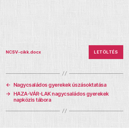
LETÖLTÉS
NCSV-cikk.docx
←
Nagycsaládos gyerekek úszásoktatása
→
HAZA-VÁR-LAK nagycsaládos gyerekek
napközis tábora