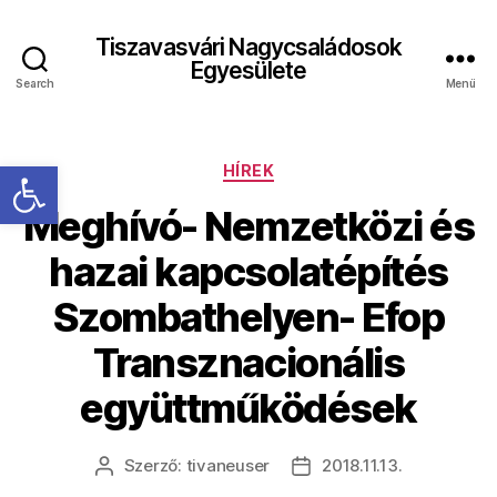
Tiszavasvári Nagycsaládosok
Egyesülete
Search
Menü
Eszköztár megnyitása
Kategóriák
HÍREK
Meghívó- Nemzetközi és
hazai kapcsolatépítés
Szombathelyen- Efop
Transznacionális
együttműködések
Szerző:
tivaneuser
2018.11.13.
Bejegyzés
Bejegyzés
szerzője
dátuma