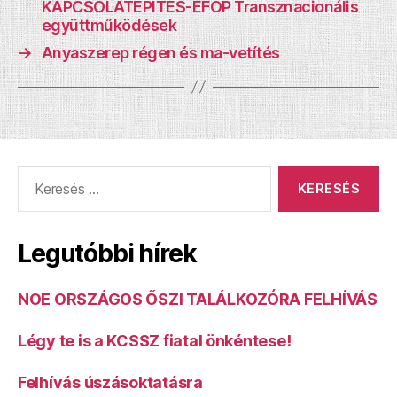
KAPCSOLATÉPÍTÉS-EFOP Transznacionális
együttműködések
→
Anyaszerep régen és ma-vetítés
Keresés:
Legutóbbi hírek
NOE ORSZÁGOS ŐSZI TALÁLKOZÓRA FELHÍVÁS
Légy te is a KCSSZ fiatal önkéntese!
Felhívás úszásoktatásra