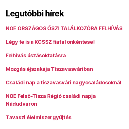
Legutóbbi hírek
NOE ORSZÁGOS ŐSZI TALÁLKOZÓRA FELHÍVÁS
Légy te is a KCSSZ fiatal önkéntese!
Felhívás úszásoktatásra
Mozgás éjszakája Tiszavasváriban
Családi nap a tiszavasvári nagycsaládosoknál
NOE Felső-Tisza Régió családi napja
Nádudvaron
Tavaszi élelmiszergyűjtés