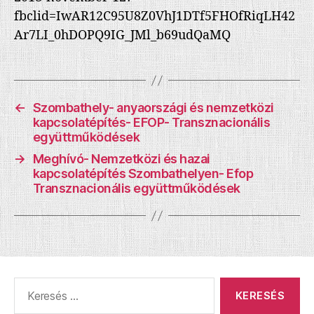
fbclid=IwAR12C95U8Z0VhJ1DTf5FHOfRiqLH42
Ar7LI_0hDOPQ9IG_JMl_b69udQaMQ
←
Szombathely- anyaországi és nemzetközi
kapcsolatépítés- EFOP- Transznacionális
együttműködések
→
Meghívó- Nemzetközi és hazai
kapcsolatépítés Szombathelyen- Efop
Transznacionális együttműködések
Keresés: