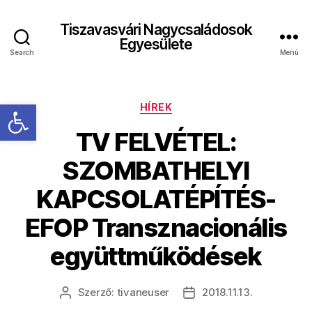
Tiszavasvári Nagycsaládosok
Egyesülete
Search
Menü
Eszköztár megnyitása
Kategóriák
HÍREK
TV FELVÉTEL:
SZOMBATHELYI
KAPCSOLATÉPÍTÉS-
EFOP Transznacionális
együttműködések
Szerző:
tivaneuser
2018.11.13.
Bejegyzés
Bejegyzés
szerzője
dátuma