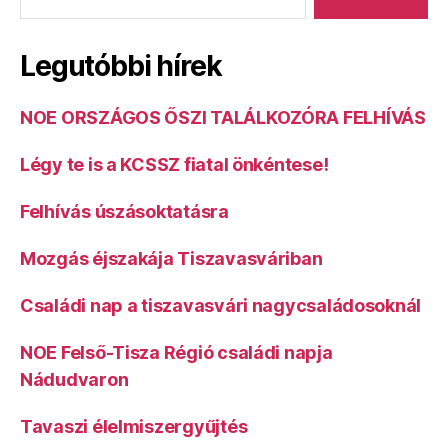
Legutóbbi hírek
NOE ORSZÁGOS ŐSZI TALÁLKOZÓRA FELHÍVÁS
Légy te is a KCSSZ fiatal önkéntese!
Felhívás úszásoktatásra
Mozgás éjszakája Tiszavasváriban
Családi nap a tiszavasvári nagycsaládosoknál
NOE Felső-Tisza Régió családi napja
Nádudvaron
Tavaszi élelmiszergyűjtés