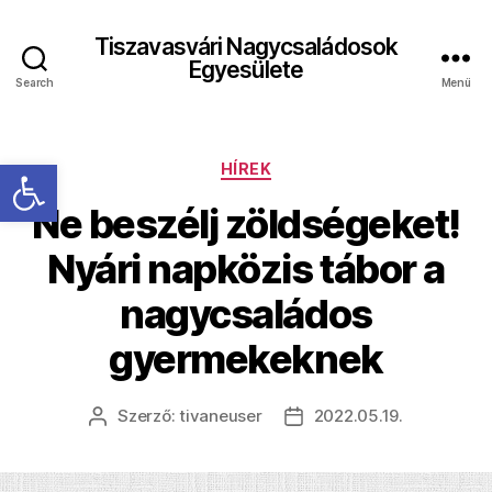
Tiszavasvári Nagycsaládosok
Egyesülete
Search
Menü
Eszköztár megnyitása
Kategóriák
HÍREK
Ne beszélj zöldségeket!
Nyári napközis tábor a
nagycsaládos
gyermekeknek
Szerző:
tivaneuser
2022.05.19.
Bejegyzés
Bejegyzés
szerzője
dátuma