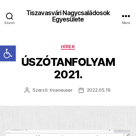
Tiszavasvári Nagycsaládosok
Egyesülete
Search
Menü
Eszköztár megnyitása
Kategóriák
HÍREK
ÚSZÓTANFOLYAM
2021.
Szerző:
tivaneuser
2022.05.19.
Bejegyzés
Bejegyzés
szerzője
dátuma