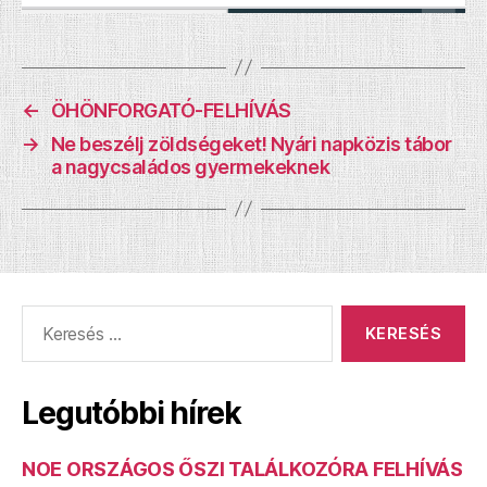
←
ÖHÖNFORGATÓ-FELHÍVÁS
→
Ne beszélj zöldségeket! Nyári napközis tábor
a nagycsaládos gyermekeknek
Keresés:
Legutóbbi hírek
NOE ORSZÁGOS ŐSZI TALÁLKOZÓRA FELHÍVÁS