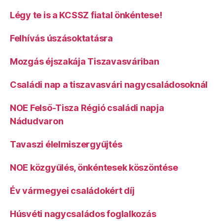
Légy te is a KCSSZ fiatal önkéntese!
Felhívás úszásoktatásra
Mozgás éjszakája Tiszavasváriban
Családi nap a tiszavasvári nagycsaládosoknál
NOE Felső-Tisza Régió családi napja
Nádudvaron
Tavaszi élelmiszergyűjtés
NOE közgyűlés, önkéntesek köszöntése
Év vármegyei családokért díj
Húsvéti nagycsaládos foglalkozás